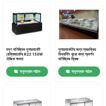
মসৃণ বাণিজ্যিক সুপারমার্কেট
সুপারমার্কেটের জন্য স্বয়ংক্রিয়
রেফ্রিজারেটর R22 150W
ডিফ্রস্টিং খুচরা খাদ্য প্রদর্শন
ঐচ্ছিক ক্ষমতা
বাণিজ্যিক ফ্রিজ
অনুসন্ধান পাঠান
অনুসন্ধান পাঠান
বাড়ি
আমাদের সম্পর্কে
পরিচিতি