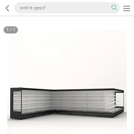
1
/
1