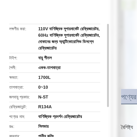
butto
লক্ষণীয় করা
110V বাণিজ্যিক সুপারমার্কেট রেফ্রিজারেটর
,
60Hz বাণিজ্যিক সুপারমার্কেট রেফ্রিজারেটর
,
দোকানের জন্য অ্যান্টিকোরোসিভ ডিসপ্লে
রেফ্রিজারেটর
টাইপ
বায়ু শীতল
শৈলী
একক-তাপমাত্রা
ক্ষমতা
1700L
তাপমাত্রা
0~10
পণ্যের
জলবায়ু প্রকার
N-ST
রেফ্রিজারেন্ট
R134A
পণ্যের নাম
বাণিজ্যিক প্রদর্শন রেফ্রিজারেটর
রঙ
সিলভার
বৈশিষ্ট্য
ব্যবহার
পানীয় কুলিং