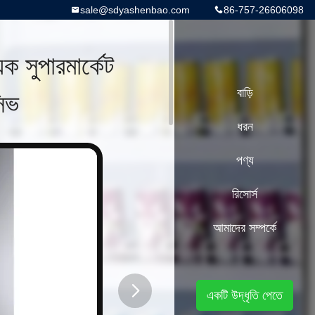
sale@sdyashenbao.com
86-757-26606098
সুপারমার্কেট
সিভ
বাড়ি
ধরন
পণ্য
রিসোর্স
আমাদের সম্পর্কে
একটি উদ্ধৃতি পেতে