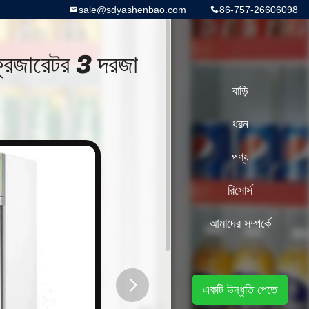
sale@sdyashenbao.com
86-757-26606098
ফ্রিজারেটর 3 দরজা
বাড়ি
ধরন
পণ্য
রিসোর্স
আমাদের সম্পর্কে
একটি উদ্ধৃতি পেতে