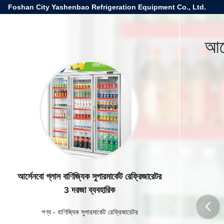
Foshan City Yashenbao Refrigeration Equipment Co., Ltd.
আর্
আর্সেনবো গ্লাস বাণিজ্যিক সুপারমার্কেট রেফ্রিজারেটর
3 দরজা ব্যবহারিক
পণ্য
-
বাণিজ্যিক সুপারমার্কেট রেফ্রিজারেটর