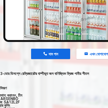
n
দাম পান
এখন যোগাযো
 3-ডোর ডিসপ্লে রেফ্রিজারেটর বাষ্পীভূত জল বাণিজ্যিক ফ্রিজ পানীয় শীতল
 বিবরণ
থান: গুয়াংডং, চীন
ড নাম: ARSENBO
্বর: SA12L2F
়ার কুলিং