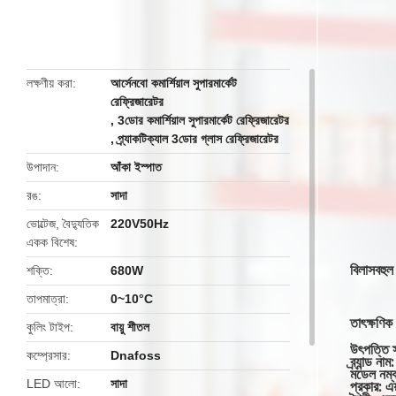
butto
লক্ষণীয় করা
আর্সেনবো কমার্শিয়াল সুপারমার্কেট
রেফ্রিজারেটর
,
3ডোর কমার্শিয়াল সুপারমার্কেট রেফ্রিজারেটর
,
প্র্যাকটিক্যাল 3ডোর গ্লাস রেফ্রিজারেটর
উপাদান
আঁকা ইস্পাত
রঙ
সাদা
ভোল্টেজ, বৈদ্যুতিক
220V50Hz
একক বিশেষ
বিলাসবহুল
শক্তি
680W
তাপমাত্রা
0~10°C
তাৎক্ষণিক
কুলিং টাইপ
বায়ু শীতল
উৎপত্তি স্
কম্প্রেসার
Dnafoss
ব্র্যান্
মডেল নম
LED আলো
সাদা
প্রকার: এয