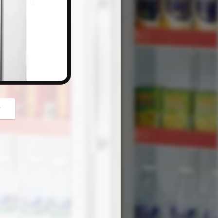
button
গ