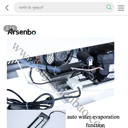
2
/
5