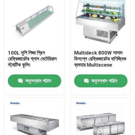
কারখানা ভ্রমণ
মান নিয়ন্ত্রণ
100L সুশি পিজা প্রিপ
Multideck 800W সালাদ
যোগাযোগ করুন
রেফ্রিজারেটর গ্লাস মেটেরিয়াল
ডিসপ্লে রেফ্রিজারেটর বাণিজ্যিক
স্ট্যাটিক কুলিং
ব্যবহার Multiscene
খবর
অনুসন্ধান পাঠান
অনুসন্ধান পাঠান
বাণিজ্যিক প্রদর্শন রেফ্রিজারেটর
বাণিজ্যিক পানীয় রেফ্রিজারেটর
বাণিজ্যিক সুপারমার্কেট রেফ্রিজারেটর