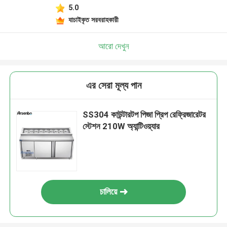
5.0
যাচাইকৃত সরবরাহকারী
আরো দেখুন
এর সেরা মূল্য পান
SS304 কাউন্টারটপ পিজা প্রিপ রেফ্রিজারেটর
স্টেশন 210W অ্যান্টিওয়্যার
চালিয়ে