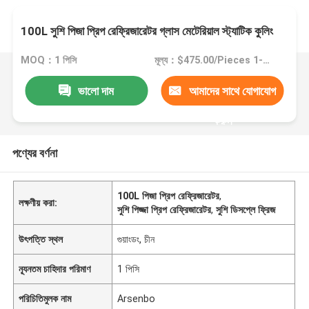
100L সুশি পিজা প্রিপ রেফ্রিজারেটর গ্লাস মেটেরিয়াল স্ট্যাটিক কুলিং
MOQ：1 পিসি
মূল্য：$475.00/Pieces 1-9 Pieces
ভালো দাম
আমাদের সাথে যোগাযোগ
করুন
পণ্যের বর্ণনা
100L পিজা প্রিপ রেফ্রিজারেটর
,
লক্ষণীয় করা:
সুশি পিজ্জা প্রিপ রেফ্রিজারেটর
,
সুশি ডিসপ্লে ফ্রিজ
উৎপত্তি স্থল
গুয়াংডং, চীন
ন্যূনতম চাহিদার পরিমাণ
1 পিসি
পরিচিতিমুলক নাম
Arsenbo