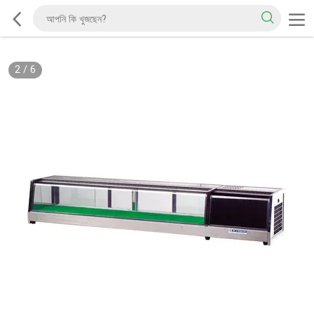
2
/
6