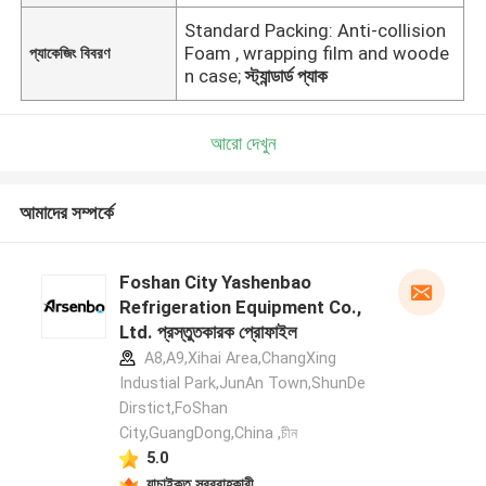
Standard Packing: Anti-collision
Foam , wrapping film and woode
প্যাকেজিং বিবরণ
n case;
স্ট্যান্ডার্ড প্যাক
আরো দেখুন
আমাদের সম্পর্কে
Foshan City Yashenbao
Refrigeration Equipment Co.,
Ltd. প্রস্তুতকারক প্রোফাইল
A8,A9,Xihai Area,ChangXing
Industial Park,JunAn Town,ShunDe
Dirstict,FoShan
City,GuangDong,China ,চীন
5.0
যাচাইকৃত সরবরাহকারী