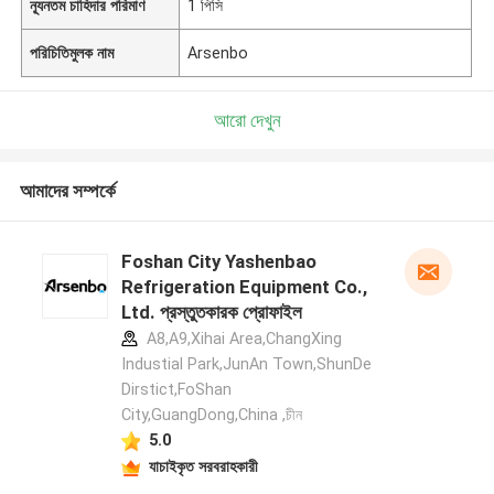
ন্যূনতম চাহিদার পরিমাণ
1 পিসি
পরিচিতিমুলক নাম
Arsenbo
আরো দেখুন
আমাদের সম্পর্কে
Foshan City Yashenbao
Refrigeration Equipment Co.,
Ltd. প্রস্তুতকারক প্রোফাইল
A8,A9,Xihai Area,ChangXing
Industial Park,JunAn Town,ShunDe
Dirstict,FoShan
City,GuangDong,China ,চীন
5.0
যাচাইকৃত সরবরাহকারী