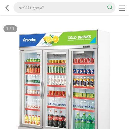
1
/
1