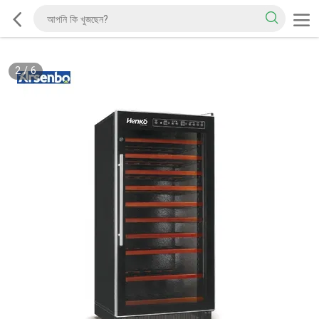
2
/
6